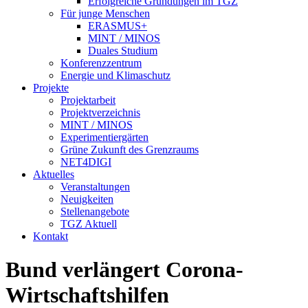
Erfolgreiche Gründungen im TGZ
Für junge Menschen
ERASMUS+
MINT / MINOS
Duales Studium
Konferenzzentrum
Energie und Klimaschutz
Projekte
Projektarbeit
Projektverzeichnis
MINT / MINOS
Experimentiergärten
Grüne Zukunft des Grenzraums
NET4DIGI
Aktuelles
Veranstaltungen
Neuigkeiten
Stellenangebote
TGZ Aktuell
Kontakt
Bund verlängert Corona-
Wirtschaftshilfen